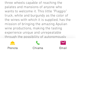
three wheels capable of reaching the
palates and mansions of anyone who
wants to welcome it. This little “Piaggio”
truck, white and burgundy as the color of
the wines with which it is supplied, has the
mission of bringing the amazing Apulian
wine productions, making the tasting
experience unique and unrepeatable
through the possibility of autonomously
reaching any place: ancient farms,
beaches, vineyards, olive groves, open
Prenota
Chiama
Email
countryside spaces, squares and
panoramic spots.
And, as it is hard to drink wine without any
food, it also provides delicious Apulian
buffet and picnic, with the most typical
and funny settings and decorations you
can imagine.
Quote on request
PRENOTA
Masseria Fortificata Ayroldi