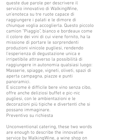
queste due parole per descrivere il
servizio innovativo di WalkingWine,
un'enoteca su tre ruote capace di
raggiungere i palati e le dimore di
chiunque voglia accoglierla. Questo piccolo
camion “Piaggio”, bianco e bordeaux come
il colore dei vini di cui viene fornito, ha la
missione di portare le sorprendenti
produzioni vinicole pugliesi, rendendo
l'esperienza di degustazione unica e
irripetibile attraverso la possibilità di
raggiungere in autonomia qualsiasi luogo:
Masserie, spiagge, vigneti, oliveti, spazi di
aperta campagna, piazze e punti
panoramici.
E siccome è difficile bere vino senza cibo,
offre anche deliziosi buffet e pic-nic
pugliesi, con le ambientazioni e le
decorazioni più tipiche e divertenti che si
possano immaginare.
Preventivo su richiesta
Unconventional catering, these two words
are enough to describe the innovative
service by WalkingWine, a wine shop on